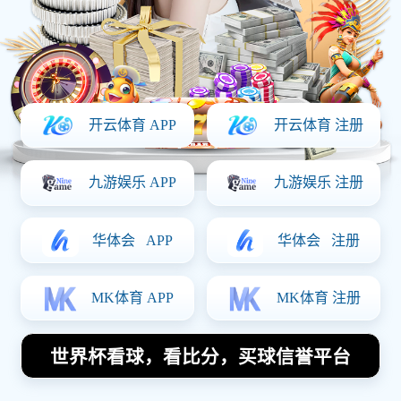
作精神的考验。从初始的不成熟到逐渐成长为一位出色的
经理，兔子用她的智慧和努力改变了整个球队的命运。本
文将从四个方面探讨女友兔子的奇幻赛季与成长之路：战
略规划、团队建设、心理调节以及胜利与失败。在这条充
满坎坷与精彩的道路上，她不仅收获了职业上的成功，也
在情感和人生哲学上有了深刻的体悟。
1、战略规划
在这个奇幻赛季开始之前，女友兔子面临着制定整体战略
规划的重要任务。首先，她进行了详细的数据分析，通过
研究各支球队的战术、球员表现及历史交锋记录，为自己
球队制定了一套科学合理的发展蓝图。这种前期准备为后
续比赛奠定了坚实基础，让她能够更加自信地应对各种突
发情况。
其次，兔子还特别注重战术灵活性。根据不同对手和比赛
进程，她及时调整阵容和战术，确保每场比赛都能发挥出
最佳水平。例如，在面对强敌时，她选择加强防守，而在
遇到实力较弱的对手时，则采用快速反击策略。这种动态
调整使得球队屡次逆转局势，赢得胜利。